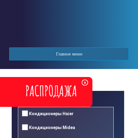
Перейти
к
основному
содержанию
Главное меню
x
Производитель
Кондиционеры Haier
Кондиционеры Midea