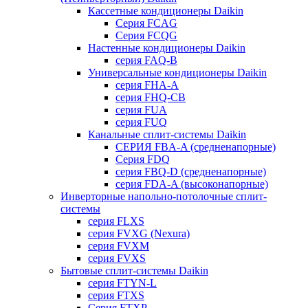
Кассетные кондиционеры Daikin
Серия FCAG
Серия FCQG
Настенные кондиционеры Daikin
серия FAQ-B
Универсальные кондиционеры Daikin
серия FHA-A
серия FHQ-CB
серия FUA
серия FUQ
Канальные сплит-системы Daikin
СЕРИЯ FBA-A (средненапорные)
Серия FDQ
серия FBQ-D (средненапорные)
серия FDA-A (высоконапорные)
Инверторные напольно-потолочные сплит-
системы
серия FLXS
серия FVXG (Nexura)
серия FVXM
серия FVXS
Бытовые сплит-системы Daikin
серия FTYN-L
серия FTXS
Серия FTXP