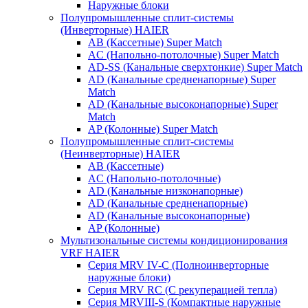
Наружные блоки
Полупромышленные сплит-системы
(Инверторные) HAIER
AB (Кассетные) Super Match
AC (Напольно-потолочные) Super Match
AD-SS (Канальные сверхтонкие) Super Match
AD (Канальные средненапорные) Super
Match
AD (Канальные высоконапорные) Super
Match
AP (Колонные) Super Match
Полупромышленные сплит-системы
(Неинверторные) HAIER
AB (Кассетные)
AC (Напольно-потолочные)
AD (Канальные низконапорные)
AD (Канальные средненапорные)
AD (Канальные высоконапорные)
AP (Колонные)
Мультизональные системы кондиционирования
VRF HAIER
Серия MRV IV-C (Полноинверторные
наружные блоки)
Серия MRV RC (С рекуперацией тепла)
Серия MRVIII-S (Компактные наружные