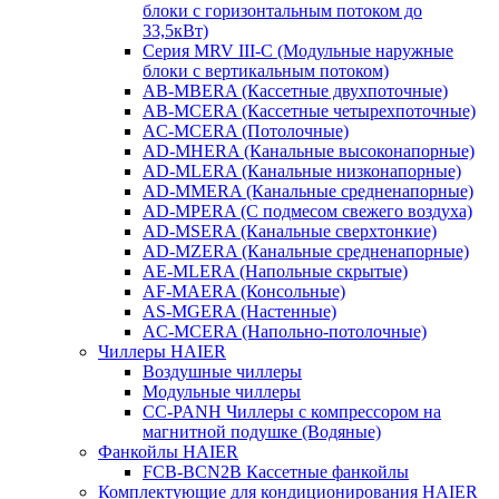
блоки с горизонтальным потоком до
33,5кВт)
Серия MRV III-C (Модульные наружные
блоки с вертикальным потоком)
AB-MBERA (Кассетные двухпоточные)
AB-MCERA (Кассетные четырехпоточные)
AС-MСERA (Потолочные)
AD-MHERA (Канальные высоконапорные)
AD-MLERA (Канальные низконапорные)
AD-MMERA (Канальные средненапорные)
AD-MPERA (С подмесом свежего воздуха)
AD-MSERA (Канальные сверхтонкие)
AD-MZERA (Канальные средненапорные)
AE-MLERA (Напольные скрытые)
AF-MAERA (Консольные)
AS-MGERA (Настенные)
AС-MСERA (Напольно-потолочные)
Чиллеры HAIER
Воздушные чиллеры
Модульные чиллеры
CC-PANH Чиллеры с компрессором на
магнитной подушке (Водяные)
Фанкойлы HAIER
FCB-BCN2B Кассетные фанкойлы
Комплектующие для кондиционирования HAIER