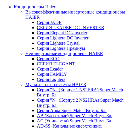
Кондиционеры Haier
Высокоэффективные инверторные кондиционеры
HAIER
Серия JADE
СЕРИЯ LEADER DC-INVERTER
Серия Elegant DC-Inverter
Серия Lightera DC Inverter
Серия Lightera Crystal
Серия Lightera Премиум
Неинверторные кондиционеры HAIER
Серия ECO
СЕРИЯ ELEGANT
Серия Leader
Серия FAMILY
Серия Lightera
Мульти-сплит системы HAIER
Серия "N" (Корпус 1 NS2ERA) Super Match
Внутр. Бл.
Серия "N" (Корпус 2 NS2HRA) Super Match
Внутр. Бл.
Серия Aqua Super Match Внутр. Бл.
AB (Кассетные) Super Match Внут. Бл.
AC (Универсал) Super Match Внут. Бл.
AD-SS (Канальные сверхтонкие)