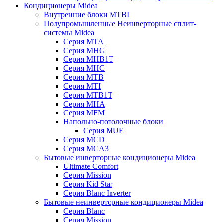
Кондиционеры Midea
Внутренние блоки MTBI
Полупромышленные Неинверторные сплит-
системы Midea
Серия MTA
Серия MHG
Серия MHB1T
Серия MHC
Серия MTB
Серия MTI
Серия MTB1T
Серия MHA
Серия MFM
Напольно-потолочные блоки
Серия MUE
Серия MCD
Серия MCA3
Бытовые инверторные кондиционеры Midea
Ultimate Comfort
Серия Mission
Серия Kid Star
Серия Blanc Inverter
Бытовые неинверторные кондиционеры Midea
Серия Blanc
Серия Mission