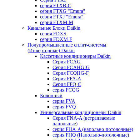
серия FTXB-C
серия FTXG "Emura"
серия FTXJ "Emura"
серия FTXM-M
Канальные Блоки Daikin
серия FDXS
серия FDXM-F
Полупромышленные сплит-системы
(Инверторные) Daikin
Кассетные кондиционеры Daikin
Серия FCAG
Серия FCAHG-G
Серия FCQHG-F
Серия FFA-A
Серия FFQ-C
серия FCQG
Колонный
серия FVA
серия FVQ
Универсальные кондиционеры Daikin
Серия FNA-A (встраиваемые
напольные)
серия FHA-A (напольно-потолочные)
серия FHQ (Напольно-потолочные)