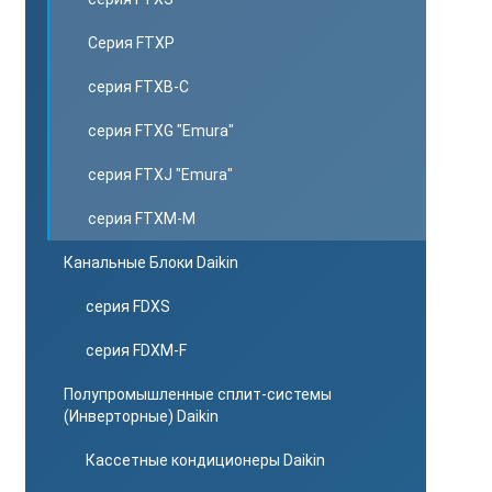
Серия FTXP
серия FTXB-C
серия FTXG "Emura"
серия FTXJ "Emura"
серия FTXM-M
Канальные Блоки Daikin
серия FDXS
серия FDXM-F
Полупромышленные сплит-системы
(Инверторные) Daikin
Кассетные кондиционеры Daikin