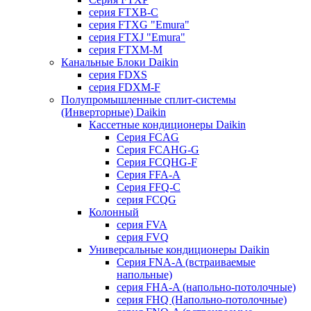
серия FTXB-C
серия FTXG "Emura"
серия FTXJ "Emura"
серия FTXM-M
Канальные Блоки Daikin
серия FDXS
серия FDXM-F
Полупромышленные сплит-системы
(Инверторные) Daikin
Кассетные кондиционеры Daikin
Серия FCAG
Серия FCAHG-G
Серия FCQHG-F
Серия FFA-A
Серия FFQ-C
серия FCQG
Колонный
серия FVA
серия FVQ
Универсальные кондиционеры Daikin
Серия FNA-A (встраиваемые
напольные)
серия FHA-A (напольно-потолочные)
серия FHQ (Напольно-потолочные)