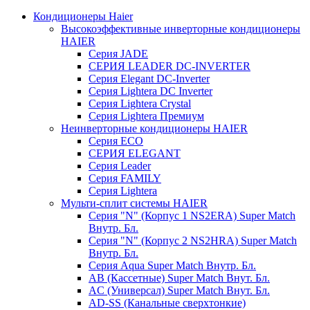
Кондиционеры Haier
Высокоэффективные инверторные кондиционеры
HAIER
Серия JADE
СЕРИЯ LEADER DC-INVERTER
Серия Elegant DC-Inverter
Серия Lightera DC Inverter
Серия Lightera Crystal
Серия Lightera Премиум
Неинверторные кондиционеры HAIER
Серия ECO
СЕРИЯ ELEGANT
Серия Leader
Серия FAMILY
Серия Lightera
Мульти-сплит системы HAIER
Серия "N" (Корпус 1 NS2ERA) Super Match
Внутр. Бл.
Серия "N" (Корпус 2 NS2HRA) Super Match
Внутр. Бл.
Серия Aqua Super Match Внутр. Бл.
AB (Кассетные) Super Match Внут. Бл.
AC (Универсал) Super Match Внут. Бл.
AD-SS (Канальные сверхтонкие)