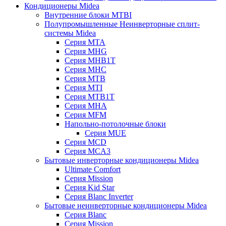
Кондиционеры Midea
Внутренние блоки MTBI
Полупромышленные Неинверторные сплит-
системы Midea
Серия MTA
Серия MHG
Серия MHB1T
Серия MHC
Серия MTB
Серия MTI
Серия MTB1T
Серия MHA
Серия MFM
Напольно-потолочные блоки
Серия MUE
Серия MCD
Серия MCA3
Бытовые инверторные кондиционеры Midea
Ultimate Comfort
Серия Mission
Серия Kid Star
Серия Blanc Inverter
Бытовые неинверторные кондиционеры Midea
Серия Blanc
Серия Mission