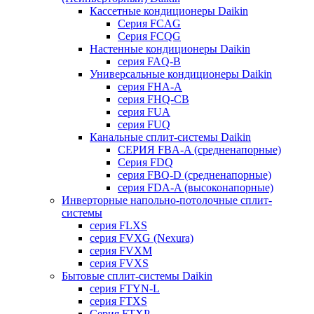
Кассетные кондиционеры Daikin
Серия FCAG
Серия FCQG
Настенные кондиционеры Daikin
серия FAQ-B
Универсальные кондиционеры Daikin
серия FHA-A
серия FHQ-CB
серия FUA
серия FUQ
Канальные сплит-системы Daikin
СЕРИЯ FBA-A (средненапорные)
Серия FDQ
серия FBQ-D (средненапорные)
серия FDA-A (высоконапорные)
Инверторные напольно-потолочные сплит-
системы
серия FLXS
серия FVXG (Nexura)
серия FVXM
серия FVXS
Бытовые сплит-системы Daikin
серия FTYN-L
серия FTXS
Серия FTXP