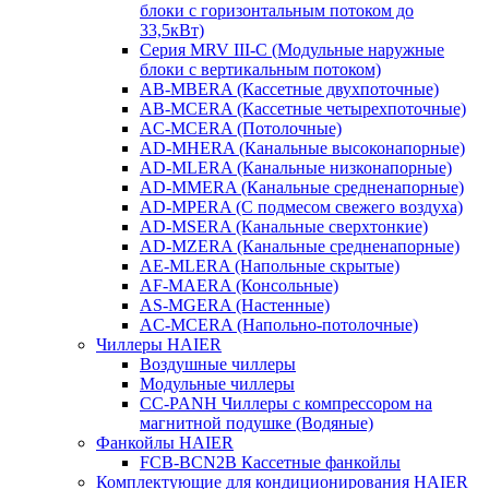
блоки с горизонтальным потоком до
33,5кВт)
Серия MRV III-C (Модульные наружные
блоки с вертикальным потоком)
AB-MBERA (Кассетные двухпоточные)
AB-MCERA (Кассетные четырехпоточные)
AС-MСERA (Потолочные)
AD-MHERA (Канальные высоконапорные)
AD-MLERA (Канальные низконапорные)
AD-MMERA (Канальные средненапорные)
AD-MPERA (С подмесом свежего воздуха)
AD-MSERA (Канальные сверхтонкие)
AD-MZERA (Канальные средненапорные)
AE-MLERA (Напольные скрытые)
AF-MAERA (Консольные)
AS-MGERA (Настенные)
AС-MСERA (Напольно-потолочные)
Чиллеры HAIER
Воздушные чиллеры
Модульные чиллеры
CC-PANH Чиллеры с компрессором на
магнитной подушке (Водяные)
Фанкойлы HAIER
FCB-BCN2B Кассетные фанкойлы
Комплектующие для кондиционирования HAIER