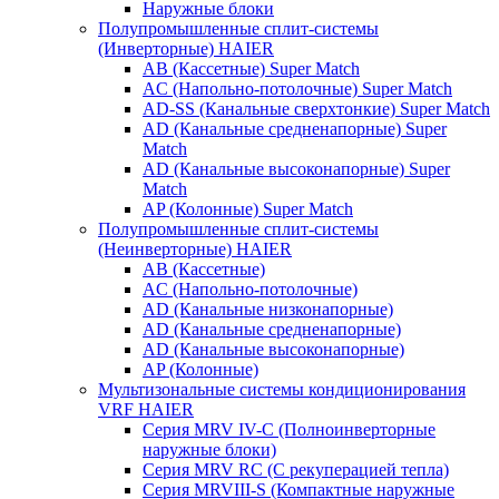
Наружные блоки
Полупромышленные сплит-системы
(Инверторные) HAIER
AB (Кассетные) Super Match
AC (Напольно-потолочные) Super Match
AD-SS (Канальные сверхтонкие) Super Match
AD (Канальные средненапорные) Super
Match
AD (Канальные высоконапорные) Super
Match
AP (Колонные) Super Match
Полупромышленные сплит-системы
(Неинверторные) HAIER
AB (Кассетные)
AC (Напольно-потолочные)
AD (Канальные низконапорные)
AD (Канальные средненапорные)
AD (Канальные высоконапорные)
AP (Колонные)
Мультизональные системы кондиционирования
VRF HAIER
Серия MRV IV-C (Полноинверторные
наружные блоки)
Серия MRV RC (С рекуперацией тепла)
Серия MRVIII-S (Компактные наружные