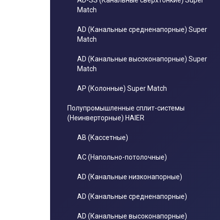
AD-SS (Канальные сверхтонкие) Super
Match
AD (Канальные средненапорные) Super
Match
AD (Канальные высоконапорные) Super
Match
AP (Колонные) Super Match
Полупромышленные сплит-системы
(Неинверторные) HAIER
AB (Кассетные)
AC (Напольно-потолочные)
AD (Канальные низконапорные)
AD (Канальные средненапорные)
AD (Канальные высоконапорные)