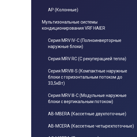
AP (Колонные)
Мультизональные системы
кондиционирования VRF HAIER
Серия MRV IV-C (Полноинверторные
наружные блоки)
Серия MRV RC (С рекуперацией тепла)
Серия MRVIII-S (Компактные наружные
блоки с горизонтальным потоком до
33,5кВт)
Серия MRV III-C (Модульные наружные
блоки с вертикальным потоком)
AB-MBERA (Кассетные двухпоточные)
AB-MCERA (Кассетные четырехпоточные)