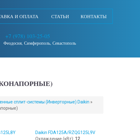
АВКА И ОПЛАТА
СТАТЬИ
КОНТАКТЫ
+7 (978) 103-25-05
Феодосия, Симферополь, Севастополь
ОКОНАПОРНЫЕ)
нные сплит-системы (Инверторные) Daikin
»
апорные)
G125L8Y
Daikin FDA125A/RZQG125L9V
Охлаждение (кВт):
12