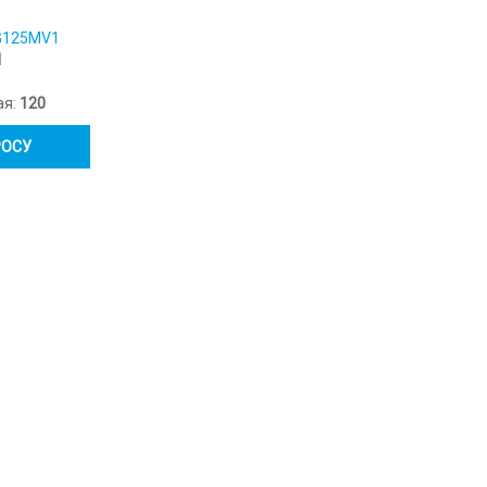
G125MV1
1
ая:
120
РОСУ