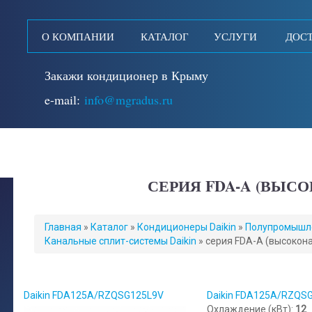
О КОМПАНИИ
КАТАЛОГ
УСЛУГИ
ДОСТ
Закажи кондиционер в Крыму
e-mail:
info@mgradus.ru
СЕРИЯ FDA-A (ВЫС
ВЫ
Главная
»
Каталог
»
Кондиционеры Daikin
»
Полупромышле
ЗДЕСЬ
Канальные сплит-системы Daikin
»
серия FDA-A (высокон
Daikin FDA125A/RZQSG125L9V
Daikin FDA125A/RZQS
Охлаждение (кВт):
12