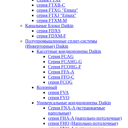
серия FTXB-C
серия FTXG "Emura"
серия FTXJ "Emura"
серия FTXM-M
Канальные Блоки Daikin
серия FDXS
серия FDXM-F
Полупромышленные сплит-системы
(Инверторные) Daikin
Кассетные кондиционеры Daikin
Серия FCAG
Серия FCAHG-G
Серия FCQHG-F
Серия FFA-A
Серия FFQ-C
серия FCQG
Колонный
серия FVA
серия FVQ
Универсальные кондиционеры Daikin
Серия FNA-A (встраиваемые
напольные)
серия FHA-A (напольно-потолочные)
серия FHQ (Напольно-потолочные)