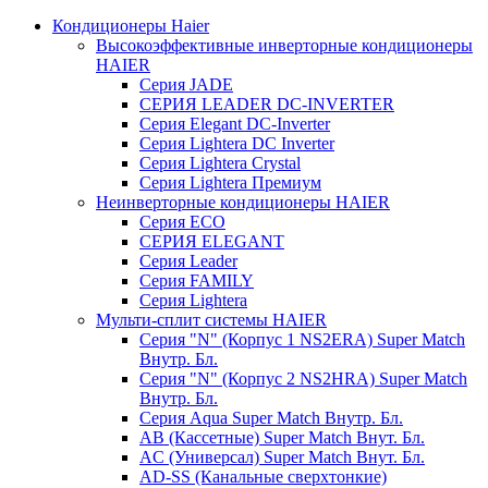
Кондиционеры Haier
Высокоэффективные инверторные кондиционеры
HAIER
Серия JADE
СЕРИЯ LEADER DC-INVERTER
Серия Elegant DC-Inverter
Серия Lightera DC Inverter
Серия Lightera Crystal
Серия Lightera Премиум
Неинверторные кондиционеры HAIER
Серия ECO
СЕРИЯ ELEGANT
Серия Leader
Серия FAMILY
Серия Lightera
Мульти-сплит системы HAIER
Серия "N" (Корпус 1 NS2ERA) Super Match
Внутр. Бл.
Серия "N" (Корпус 2 NS2HRA) Super Match
Внутр. Бл.
Серия Aqua Super Match Внутр. Бл.
AB (Кассетные) Super Match Внут. Бл.
AC (Универсал) Super Match Внут. Бл.
AD-SS (Канальные сверхтонкие)