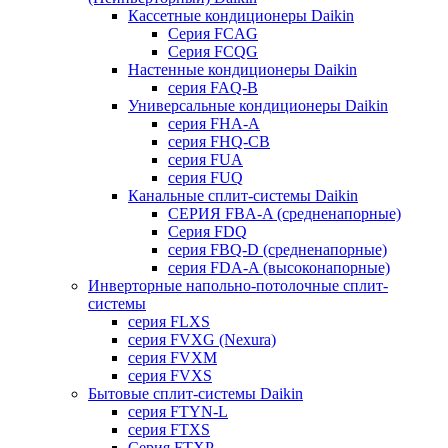
Кассетные кондиционеры Daikin
Серия FCAG
Серия FCQG
Настенные кондиционеры Daikin
серия FAQ-B
Универсальные кондиционеры Daikin
серия FHA-A
серия FHQ-CB
серия FUA
серия FUQ
Канальные сплит-системы Daikin
СЕРИЯ FBA-A (средненапорные)
Серия FDQ
серия FBQ-D (средненапорные)
серия FDA-A (высоконапорные)
Инверторные напольно-потолочные сплит-
системы
серия FLXS
серия FVXG (Nexura)
серия FVXM
серия FVXS
Бытовые сплит-системы Daikin
серия FTYN-L
серия FTXS
Серия FTXP