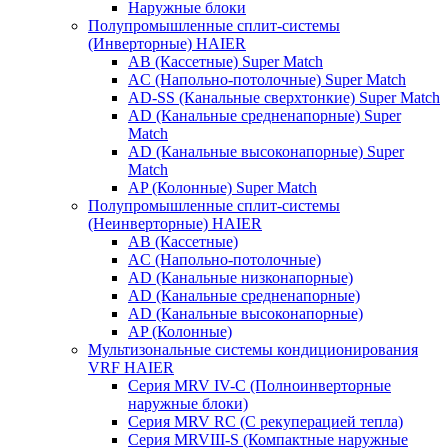
Наружные блоки
Полупромышленные сплит-системы
(Инверторные) HAIER
AB (Кассетные) Super Match
AC (Напольно-потолочные) Super Match
AD-SS (Канальные сверхтонкие) Super Match
AD (Канальные средненапорные) Super
Match
AD (Канальные высоконапорные) Super
Match
AP (Колонные) Super Match
Полупромышленные сплит-системы
(Неинверторные) HAIER
AB (Кассетные)
AC (Напольно-потолочные)
AD (Канальные низконапорные)
AD (Канальные средненапорные)
AD (Канальные высоконапорные)
AP (Колонные)
Мультизональные системы кондиционирования
VRF HAIER
Серия MRV IV-C (Полноинверторные
наружные блоки)
Серия MRV RC (С рекуперацией тепла)
Серия MRVIII-S (Компактные наружные