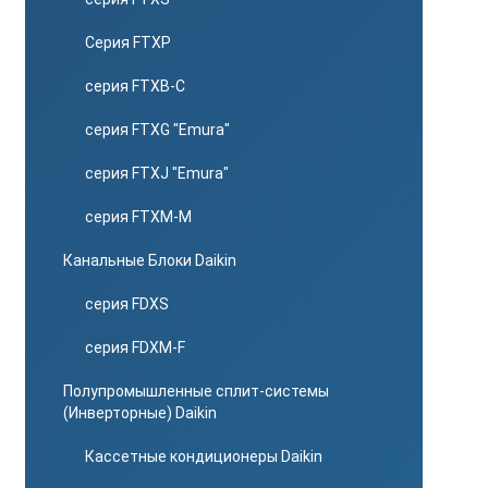
Серия FTXP
серия FTXB-C
серия FTXG "Emura"
серия FTXJ "Emura"
серия FTXM-M
Канальные Блоки Daikin
серия FDXS
серия FDXM-F
Полупромышленные сплит-системы
(Инверторные) Daikin
Кассетные кондиционеры Daikin