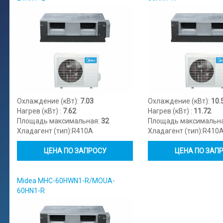
Охлаждение (кВт):
7.03
Охлаждение (кВт):
10.
Нагрев (кВт) :
7.62
Нагрев (кВт) :
11.72
Площадь максимальная:
32
Площадь максимальн
Хладагент (тип):
R410A
Хладагент (тип):
R410
ЦЕНА ПО ЗАПРОСУ
ЦЕНА ПО ЗАП
Midea MHC-60HWN1-R/MOUA-
60HN1-R