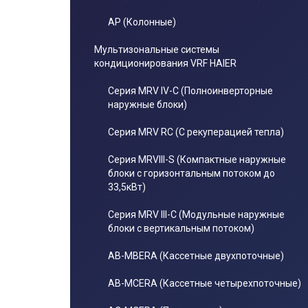
AP (Колонные)
Мультизональные системы
кондиционирования VRF HAIER
Серия MRV IV-C (Полноинверторные
наружные блоки)
Серия MRV RC (С рекуперацией тепла)
Серия MRVIII-S (Компактные наружные
блоки с горизонтальным потоком до
33,5кВт)
Серия MRV III-C (Модульные наружные
блоки с вертикальным потоком)
AB-MBERA (Кассетные двухпоточные)
AB-MCERA (Кассетные четырехпоточные)