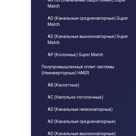
AD-SS (Канальные сверхтонкие) Super
Match
AD (Канальные средненапорные) Super
Match
AD (Канальные высоконапорные) Super
Match
AP (Колонные) Super Match
Полупромышленные сплит-системы
(Неинверторные) HAIER
AB (Кассетные)
AC (Напольно-потолочные)
AD (Канальные низконапорные)
AD (Канальные средненапорные)
AD (Канальные высоконапорные)