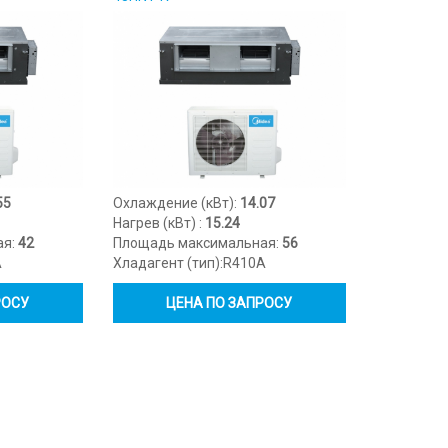
55
Охлаждение (кВт):
14.07
Нагрев (кВт) :
15.24
ая:
42
Площадь максимальная:
56
A
Хладагент (тип):
R410A
РОСУ
ЦЕНА ПО ЗАПРОСУ