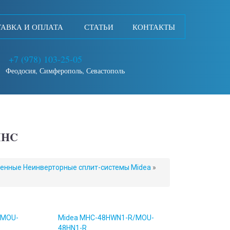
АВКА И ОПЛАТА
СТАТЬИ
КОНТАКТЫ
+7 (978) 103-25-05
Феодосия, Симферополь, Севастополь
MHC
нные Неинверторные сплит-системы Midea
»
/MOU-
Midea MHC-48HWN1-R/MOU-
48HN1-R