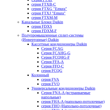
серия FTXB-C
серия FTXG "Emura"
серия FTXJ "Emura"
серия FTXM-M
Канальные Блоки Daikin
серия FDXS
серия FDXM-F
Полупромышленные сплит-системы
(Инверторные) Daikin
Кассетные кондиционеры Daikin
Серия FCAG
Серия FCAHG-G
Серия FCQHG-F
Серия FFA-A
Серия FFQ-C
серия FCQG
Колонный
серия FVA
серия FVQ
Универсальные кондиционеры Daikin
Серия FNA-A (встраиваемые
напольные)
серия FHA-A (напольно-потолочные)
серия FHQ (Напольно-потолочные)