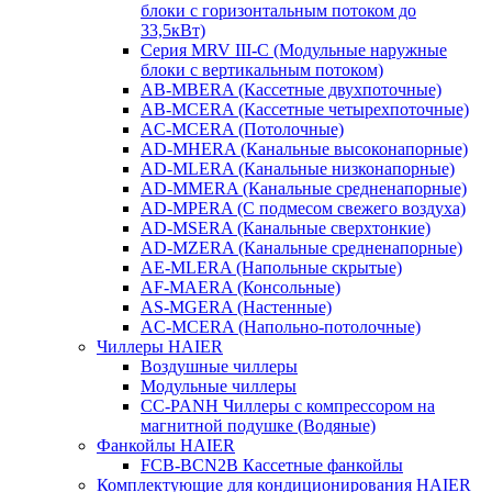
блоки с горизонтальным потоком до
33,5кВт)
Серия MRV III-C (Модульные наружные
блоки с вертикальным потоком)
AB-MBERA (Кассетные двухпоточные)
AB-MCERA (Кассетные четырехпоточные)
AС-MСERA (Потолочные)
AD-MHERA (Канальные высоконапорные)
AD-MLERA (Канальные низконапорные)
AD-MMERA (Канальные средненапорные)
AD-MPERA (С подмесом свежего воздуха)
AD-MSERA (Канальные сверхтонкие)
AD-MZERA (Канальные средненапорные)
AE-MLERA (Напольные скрытые)
AF-MAERA (Консольные)
AS-MGERA (Настенные)
AС-MСERA (Напольно-потолочные)
Чиллеры HAIER
Воздушные чиллеры
Модульные чиллеры
CC-PANH Чиллеры с компрессором на
магнитной подушке (Водяные)
Фанкойлы HAIER
FCB-BCN2B Кассетные фанкойлы
Комплектующие для кондиционирования HAIER