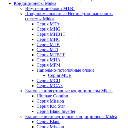
Кондиционеры Midea
Внутренние блоки MTBI
Полупромышленные Неинверторные сплит-
системы Midea
Серия MTA
Серия MHG
Серия MHB1T
Серия MHC
Серия MTB
Серия MTI
Серия MTB1T
Серия MHA
Серия MFM
Напольно-потолочные блоки
Серия MUE
Серия MCD
Серия MCA3
Бытовые инверторные кондиционеры Midea
Ultimate Comfort
Серия Mission
Серия Kid Star
Серия Blanc Inverter
Бытовые неинверторные кондиционеры Midea
Серия Blanc
Серия Mission