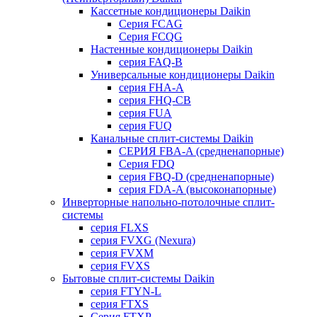
Кассетные кондиционеры Daikin
Серия FCAG
Серия FCQG
Настенные кондиционеры Daikin
серия FAQ-B
Универсальные кондиционеры Daikin
серия FHA-A
серия FHQ-CB
серия FUA
серия FUQ
Канальные сплит-системы Daikin
СЕРИЯ FBA-A (средненапорные)
Серия FDQ
серия FBQ-D (средненапорные)
серия FDA-A (высоконапорные)
Инверторные напольно-потолочные сплит-
системы
серия FLXS
серия FVXG (Nexura)
серия FVXM
серия FVXS
Бытовые сплит-системы Daikin
серия FTYN-L
серия FTXS
Серия FTXP