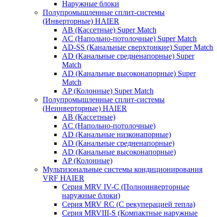
Наружные блоки
Полупромышленные сплит-системы
(Инверторные) HAIER
AB (Кассетные) Super Match
AC (Напольно-потолочные) Super Match
AD-SS (Канальные сверхтонкие) Super Match
AD (Канальные средненапорные) Super
Match
AD (Канальные высоконапорные) Super
Match
AP (Колонные) Super Match
Полупромышленные сплит-системы
(Неинверторные) HAIER
AB (Кассетные)
AC (Напольно-потолочные)
AD (Канальные низконапорные)
AD (Канальные средненапорные)
AD (Канальные высоконапорные)
AP (Колонные)
Мультизональные системы кондиционирования
VRF HAIER
Серия MRV IV-C (Полноинверторные
наружные блоки)
Серия MRV RC (С рекуперацией тепла)
Серия MRVIII-S (Компактные наружные