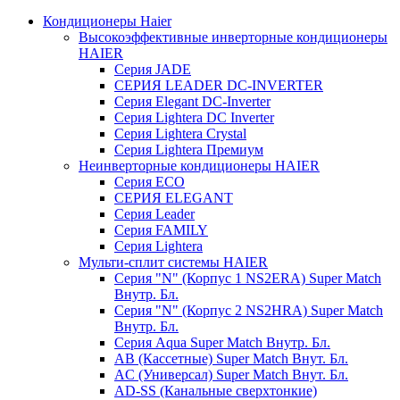
Кондиционеры Haier
Высокоэффективные инверторные кондиционеры
HAIER
Серия JADE
СЕРИЯ LEADER DC-INVERTER
Серия Elegant DC-Inverter
Серия Lightera DC Inverter
Серия Lightera Crystal
Серия Lightera Премиум
Неинверторные кондиционеры HAIER
Серия ECO
СЕРИЯ ELEGANT
Серия Leader
Серия FAMILY
Серия Lightera
Мульти-сплит системы HAIER
Серия "N" (Корпус 1 NS2ERA) Super Match
Внутр. Бл.
Серия "N" (Корпус 2 NS2HRA) Super Match
Внутр. Бл.
Серия Aqua Super Match Внутр. Бл.
AB (Кассетные) Super Match Внут. Бл.
AC (Универсал) Super Match Внут. Бл.
AD-SS (Канальные сверхтонкие)