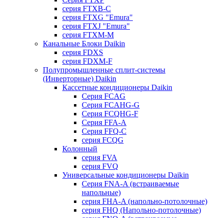
серия FTXB-C
серия FTXG "Emura"
серия FTXJ "Emura"
серия FTXM-M
Канальные Блоки Daikin
серия FDXS
серия FDXM-F
Полупромышленные сплит-системы
(Инверторные) Daikin
Кассетные кондиционеры Daikin
Серия FCAG
Серия FCAHG-G
Серия FCQHG-F
Серия FFA-A
Серия FFQ-C
серия FCQG
Колонный
серия FVA
серия FVQ
Универсальные кондиционеры Daikin
Серия FNA-A (встраиваемые
напольные)
серия FHA-A (напольно-потолочные)
серия FHQ (Напольно-потолочные)