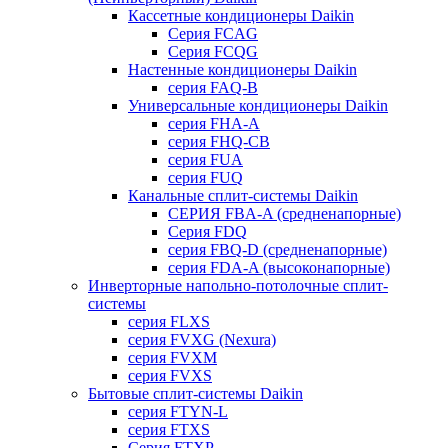
Кассетные кондиционеры Daikin
Серия FCAG
Серия FCQG
Настенные кондиционеры Daikin
серия FAQ-B
Универсальные кондиционеры Daikin
серия FHA-A
серия FHQ-CB
серия FUA
серия FUQ
Канальные сплит-системы Daikin
СЕРИЯ FBA-A (средненапорные)
Серия FDQ
серия FBQ-D (средненапорные)
серия FDA-A (высоконапорные)
Инверторные напольно-потолочные сплит-
системы
серия FLXS
серия FVXG (Nexura)
серия FVXM
серия FVXS
Бытовые сплит-системы Daikin
серия FTYN-L
серия FTXS
Серия FTXP