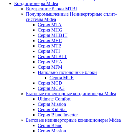
Кондиционеры Midea
Внутренние блоки MTBI
Полупромышленные Неинверторные сплит-
системы Midea
Серия MTA
Серия MHG
Серия MHB1T
Серия MHC
Серия MTB
Серия MTI
Серия MTB1T
Серия MHA
Серия MFM
Напольно-потолочные блоки
Серия MUE
Серия MCD
Серия MCA3
Бытовые инверторные кондиционеры Midea
Ultimate Comfort
Серия Mission
Серия Kid Star
Серия Blanc Inverter
Бытовые неинверторные кондиционеры Midea
Серия Blanc
Серия Mission