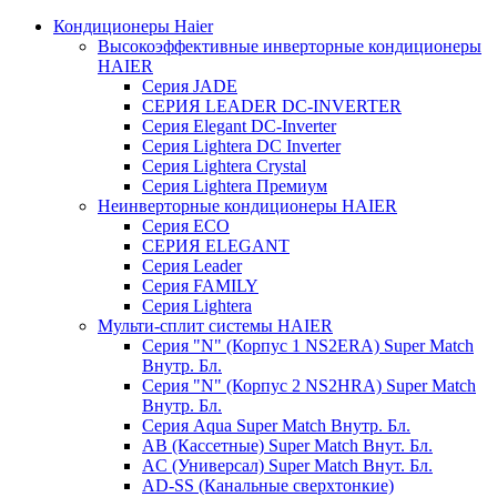
Кондиционеры Haier
Высокоэффективные инверторные кондиционеры
HAIER
Серия JADE
СЕРИЯ LEADER DC-INVERTER
Серия Elegant DC-Inverter
Серия Lightera DC Inverter
Серия Lightera Crystal
Серия Lightera Премиум
Неинверторные кондиционеры HAIER
Серия ECO
СЕРИЯ ELEGANT
Серия Leader
Серия FAMILY
Серия Lightera
Мульти-сплит системы HAIER
Серия "N" (Корпус 1 NS2ERA) Super Match
Внутр. Бл.
Серия "N" (Корпус 2 NS2HRA) Super Match
Внутр. Бл.
Серия Aqua Super Match Внутр. Бл.
AB (Кассетные) Super Match Внут. Бл.
AC (Универсал) Super Match Внут. Бл.
AD-SS (Канальные сверхтонкие)