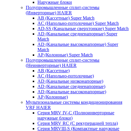
Наружные блоки
Полупромышленные сплит-системы
(Инверторные) HAIER
AB (Кассетные) Super Match
AC (Напольно-потолочные) Super Match
AD-SS (Канальные сверхтонкие) Super Match
AD (Канальные средненапорные) Super
Match
AD (Канальные высоконапорные) Super
Match
AP (Колонные) Super Match
Полупромышленные сплит-системы
(Неинверторные) HAIER
AB (Кассетные)
AC (Напольно-потолочные)
AD (Канальные низконапорные)
AD (Канальные средненапорные)
AD (Канальные высоконапорные)
AP (Колонные)
Мультизональные системы кондиционирования
VRF HAIER
Серия MRV IV-C (Полноинверторные
наружные блоки)
Серия MRV RC (С рекуперацией тепла)
Серия MRVIII-S (Компактные наружные