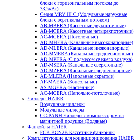
блоки с горизонтальным потоком до
33,5кВт)
Серия MRV III-C (Модульные наружные
блоки с вертикальным потоком)
AB-MBERA (Кассетные двухпоточные)
AB-MCERA (Кассетные четырехпоточные)
AС-MСERA (Потолочные)
AD-MHERA (Канальные высоконапорные)
AD-MLERA (Канальные низконапорные)
AD-MMERA (Канальные средненапорные)
AD-MPERA (С подмесом свежего воздуха)
AD-MSERA (Канальные сверхтонкие)
AD-MZERA (Канальные средненапорные)
AE-MLERA (Напольные скрытые)
AF-MAERA (Консольные)
AS-MGERA (Настенные)
AС-MСERA (Напольно-потолочные)
Чиллеры HAIER
Воздушные чиллеры
Модульные чиллеры
CC-PANH Чиллеры с компрессором на
магнитной подушке (Водяные)
Фанкойлы HAIER
FCB-BCN2B Кассетные фанкойлы
Комплектующие для кондиционирования HAIER