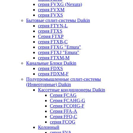
серия FVXG (Nexura)
серия FVXM
серия FVXS
Бытовые сплит-системы Daikin
серия FTYN-L
серия FTXS
Серия FTXP
серия FTXB-C
серия FTXG "Emura"
серия FTXJ "Emura"
серия FTXM-M
Канальные Блоки Daikin
серия FDXS
серия FDXM-F
Полупромышленные сплит-системы
(Инверторные) Daikin
Кассетные кондиционеры Daikin
Серия FCAG
Серия FCAHG-G
Серия FCQHG-F
Серия FFA-A
Серия FFQ-C
серия FCQG
Колонный
серия FVA