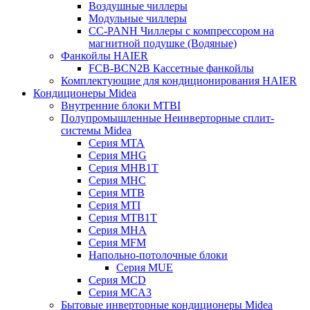
Воздушные чиллеры
Модульные чиллеры
CC-PANH Чиллеры с компрессором на
магнитной подушке (Водяные)
Фанкойлы HAIER
FCB-BCN2B Кассетные фанкойлы
Комплектующие для кондиционирования HAIER
Кондиционеры Midea
Внутренние блоки MTBI
Полупромышленные Неинверторные сплит-
системы Midea
Серия MTA
Серия MHG
Серия MHB1T
Серия MHC
Серия MTB
Серия MTI
Серия MTB1T
Серия MHA
Серия MFM
Напольно-потолочные блоки
Серия MUE
Серия MCD
Серия MCA3
Бытовые инверторные кондиционеры Midea