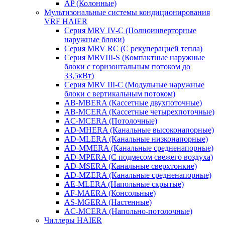
AP (Колонные)
Мультизональные системы кондиционирования
VRF HAIER
Серия MRV IV-C (Полноинверторные
наружные блоки)
Серия MRV RC (С рекуперацией тепла)
Серия MRVIII-S (Компактные наружные
блоки с горизонтальным потоком до
33,5кВт)
Серия MRV III-C (Модульные наружные
блоки с вертикальным потоком)
AB-MBERA (Кассетные двухпоточные)
AB-MCERA (Кассетные четырехпоточные)
AС-MСERA (Потолочные)
AD-MHERA (Канальные высоконапорные)
AD-MLERA (Канальные низконапорные)
AD-MMERA (Канальные средненапорные)
AD-MPERA (С подмесом свежего воздуха)
AD-MSERA (Канальные сверхтонкие)
AD-MZERA (Канальные средненапорные)
AE-MLERA (Напольные скрытые)
AF-MAERA (Консольные)
AS-MGERA (Настенные)
AС-MСERA (Напольно-потолочные)
Чиллеры HAIER