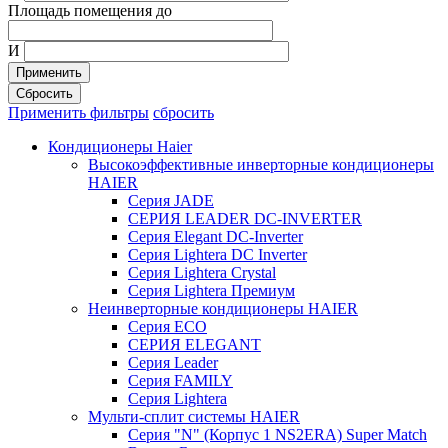
Площадь помещения до
И
Применить
Сбросить
Применить фильтры
сбросить
Кондиционеры Haier
Высокоэффективные инверторные кондиционеры
HAIER
Серия JADE
СЕРИЯ LEADER DC-INVERTER
Серия Elegant DC-Inverter
Серия Lightera DC Inverter
Серия Lightera Crystal
Серия Lightera Премиум
Неинверторные кондиционеры HAIER
Серия ECO
СЕРИЯ ELEGANT
Серия Leader
Серия FAMILY
Серия Lightera
Мульти-сплит системы HAIER
Серия "N" (Корпус 1 NS2ERA) Super Match