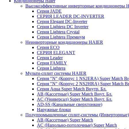
Кондиционеры Haier
Высокоэффективные инверторные кондиционеры 
Серия JADE
СЕРИЯ LEADER DC-INVERTER
Серия Elegant DC-Inverter
Серия Lightera DC Inverter
Серия Lightera Crystal
Серия Lightera Премиум
Неинверторные кондиционеры HAIER
Серия ECO
СЕРИЯ ELEGANT
Серия Leader
Серия FAMILY
Серия Lightera
Мульти-сплит системы HAIER
Серия "N" (Корпус 1 NS2ERA) Super Match Вн
Серия "N" (Корпус 2 NS2HRA) Super Match Вн
Серия Aqua Super Match Внутр. Бл.
AB (Кассетные) Super Match Внут. Бл.
AC (Универсал) Super Match Внут. Бл.
AD-SS (Канальные сверхтонкие)
Наружные блоки
Полупромышленные сплит-системы (Инверторные
AB (Кассетные) Super Match
AC (Напольно-потолочные) Super Match