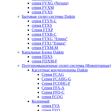
серия FVXG (Nexura)
серия FVXM
серия FVXS
Бытовые сплит-системы Daikin
серия FTYN-L
серия FTXS
Серия FTXP
серия FTXB-C
серия FTXG "Emura"
серия FTXJ "Emura"
серия FTXM-M
Канальные Блоки Daikin
серия FDXS
серия FDXM-F
Полупромышленные сплит-системы (Инверторные) 
Кассетные кондиционеры Daikin
Серия FCAG
Серия FCAHG-G
Серия FCQHG-F
Серия FFA-A
Серия FFQ-C
серия FCQG
Колонный
серия FVA
серия FVQ