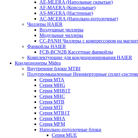
AE-MLERA (Напольные скрытые)
AF-MAERA (Консольные)
AS-MGERA (Настенные)
AС-MСERA (Напольно-потолочные)
Чиллеры HAIER
Воздушные чиллеры
Модульные чиллеры
CC-PANH Чиллеры с компрессором на магнит
Фанкойлы HAIER
FCB-BCN2B Кассетные фанкойлы
Комплектующие для кондиционирования HAIER
Кондиционеры Midea
Внутренние блоки MTBI
Полупромышленные Неинверторные сплит-систем
Серия MTA
Серия MHG
Серия MHB1T
Серия MHC
Серия MTB
Серия MTI
Серия MTB1T
Серия MHA
Серия MFM
Напольно-потолочные блоки
Серия MUE