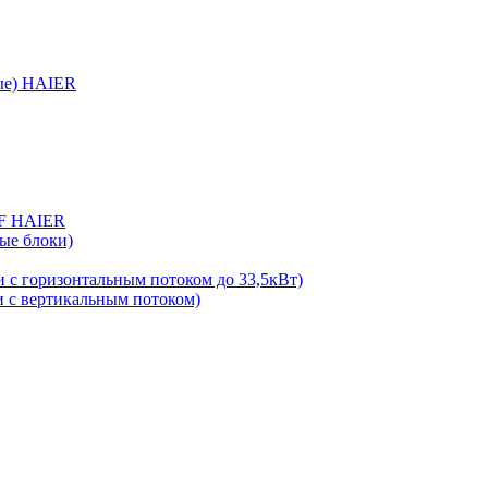
ые) HAIER
RF HAIER
ые блоки)
 с горизонтальным потоком до 33,5кВт)
 с вертикальным потоком)