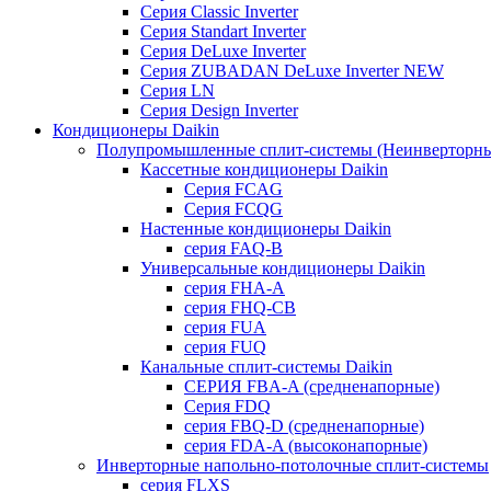
Серия Classic Inverter
Серия Standart Inverter
Серия DeLuxe Inverter
Серия ZUBADAN DeLuxe Inverter NEW
Серия LN
Серия Design Inverter
Кондиционеры Daikin
Полупромышленные сплит-системы (Неинверторны
Кассетные кондиционеры Daikin
Серия FCAG
Серия FCQG
Настенные кондиционеры Daikin
серия FAQ-B
Универсальные кондиционеры Daikin
серия FHA-A
серия FHQ-CB
серия FUA
серия FUQ
Канальные сплит-системы Daikin
СЕРИЯ FBA-A (средненапорные)
Серия FDQ
серия FBQ-D (средненапорные)
серия FDA-A (высоконапорные)
Инверторные напольно-потолочные сплит-системы
серия FLXS