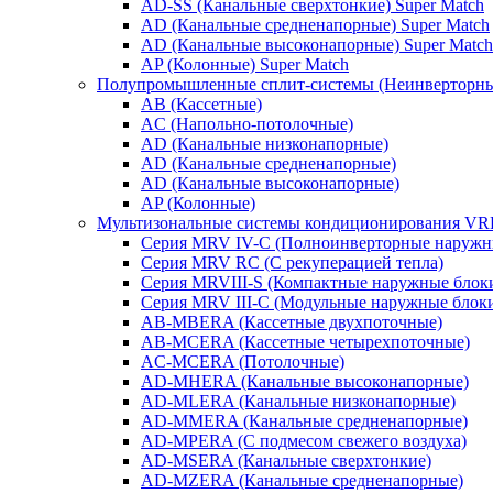
AD-SS (Канальные сверхтонкие) Super Match
AD (Канальные средненапорные) Super Match
AD (Канальные высоконапорные) Super Match
AP (Колонные) Super Match
Полупромышленные сплит-системы (Неинверторн
AB (Кассетные)
AC (Напольно-потолочные)
AD (Канальные низконапорные)
AD (Канальные средненапорные)
AD (Канальные высоконапорные)
AP (Колонные)
Мультизональные системы кондиционирования V
Серия MRV IV-C (Полноинверторные наружн
Серия MRV RC (С рекуперацией тепла)
Серия MRVIII-S (Компактные наружные блоки
Серия MRV III-C (Модульные наружные блоки
AB-MBERA (Кассетные двухпоточные)
AB-MCERA (Кассетные четырехпоточные)
AС-MСERA (Потолочные)
AD-MHERA (Канальные высоконапорные)
AD-MLERA (Канальные низконапорные)
AD-MMERA (Канальные средненапорные)
AD-MPERA (С подмесом свежего воздуха)
AD-MSERA (Канальные сверхтонкие)
AD-MZERA (Канальные средненапорные)