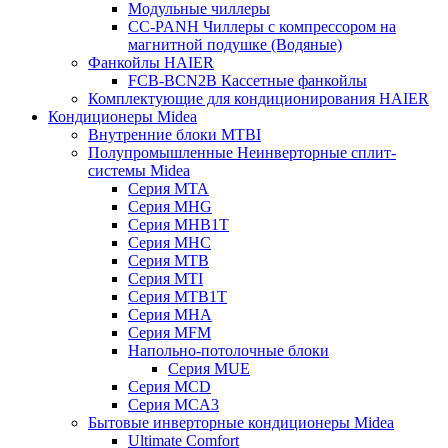
Модульные чиллеры
CC-PANH Чиллеры с компрессором на
магнитной подушке (Водяные)
Фанкойлы HAIER
FCB-BCN2B Кассетные фанкойлы
Комплектующие для кондиционирования HAIER
Кондиционеры Midea
Внутренние блоки MTBI
Полупромышленные Неинверторные сплит-
системы Midea
Серия MTA
Серия MHG
Серия MHB1T
Серия MHC
Серия MTB
Серия MTI
Серия MTB1T
Серия MHA
Серия MFM
Напольно-потолочные блоки
Серия MUE
Серия MCD
Серия MCA3
Бытовые инверторные кондиционеры Midea
Ultimate Comfort