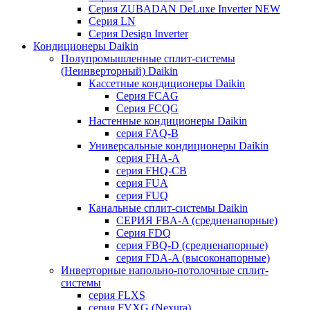
Серия ZUBADAN DeLuxe Inverter NEW
Серия LN
Серия Design Inverter
Кондиционеры Daikin
Полупромышленные сплит-системы
(Неинверторный) Daikin
Кассетные кондиционеры Daikin
Серия FCAG
Серия FCQG
Настенные кондиционеры Daikin
серия FAQ-B
Универсальные кондиционеры Daikin
серия FHA-A
серия FHQ-CB
серия FUA
серия FUQ
Канальные сплит-системы Daikin
СЕРИЯ FBA-A (средненапорные)
Серия FDQ
серия FBQ-D (средненапорные)
серия FDA-A (высоконапорные)
Инверторные напольно-потолочные сплит-
системы
серия FLXS
серия FVXG (Nexura)