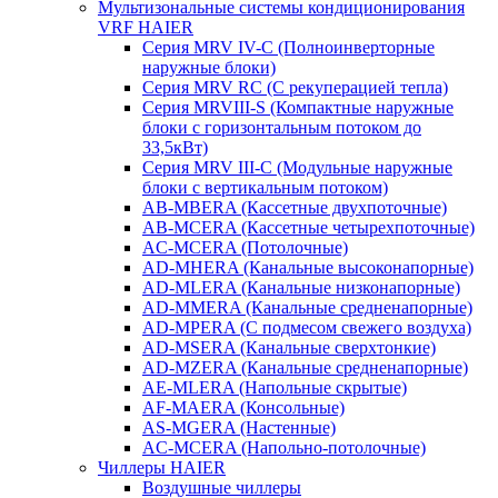
Мультизональные системы кондиционирования
VRF HAIER
Серия MRV IV-C (Полноинверторные
наружные блоки)
Серия MRV RC (С рекуперацией тепла)
Серия MRVIII-S (Компактные наружные
блоки с горизонтальным потоком до
33,5кВт)
Серия MRV III-C (Модульные наружные
блоки с вертикальным потоком)
AB-MBERA (Кассетные двухпоточные)
AB-MCERA (Кассетные четырехпоточные)
AС-MСERA (Потолочные)
AD-MHERA (Канальные высоконапорные)
AD-MLERA (Канальные низконапорные)
AD-MMERA (Канальные средненапорные)
AD-MPERA (С подмесом свежего воздуха)
AD-MSERA (Канальные сверхтонкие)
AD-MZERA (Канальные средненапорные)
AE-MLERA (Напольные скрытые)
AF-MAERA (Консольные)
AS-MGERA (Настенные)
AС-MСERA (Напольно-потолочные)
Чиллеры HAIER
Воздушные чиллеры