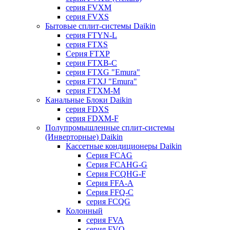
серия FVXM
серия FVXS
Бытовые сплит-системы Daikin
серия FTYN-L
серия FTXS
Серия FTXP
серия FTXB-C
серия FTXG "Emura"
серия FTXJ "Emura"
серия FTXM-M
Канальные Блоки Daikin
серия FDXS
серия FDXM-F
Полупромышленные сплит-системы
(Инверторные) Daikin
Кассетные кондиционеры Daikin
Серия FCAG
Серия FCAHG-G
Серия FCQHG-F
Серия FFA-A
Серия FFQ-C
серия FCQG
Колонный
серия FVA
серия FVQ