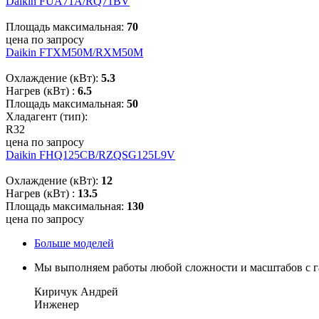
Daikin FUA71A/RQ71BV
Площадь максимальная:
70
цена по запросу
Daikin FTXM50M/RXM50M
Охлаждение (кВт):
5.3
Нагрев (кВт) :
6.5
Площадь максимальная:
50
Хладагент (тип):
R32
цена по запросу
Daikin FHQ125CB/RZQSG125L9V
Охлаждение (кВт):
12
Нагрев (кВт) :
13.5
Площадь максимальная:
130
цена по запросу
Больше моделей
Мы выполняем работы любой сложности и масштабов с га
Киричук Андрей
Инженер